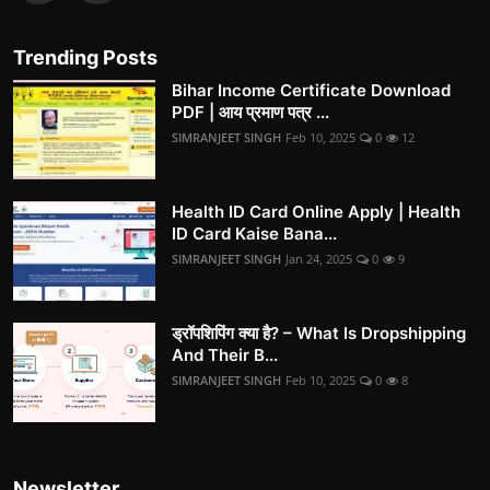
Trending Posts
Bihar Income Certificate Download
PDF | आय प्रमाण पत्र ...
SIMRANJEET SINGH
Feb 10, 2025
0
12
Health ID Card Online Apply | Health
ID Card Kaise Bana...
SIMRANJEET SINGH
Jan 24, 2025
0
9
ड्रॉपशिपिंग क्या है? – What Is Dropshipping
And Their B...
SIMRANJEET SINGH
Feb 10, 2025
0
8
Newsletter