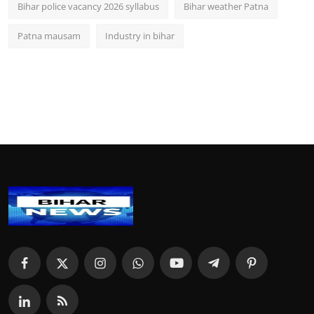
Bihar police vacancy 2026 syllabus
Bihar weather Patna
Patna mausam
Industry in bihar