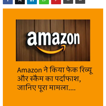
Career
Sarkari Yojana
Entertainment
Intresting facts
Hindi