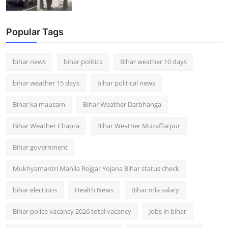
Popular Tags
bihar news
bihar politics
Bihar weather 10 days
bihar weather 15 days
bihar political news
Bihar ka mausam
Bihar Weather Darbhanga
Bihar Weather Chapra
Bihar Weather Muzaffarpur
Bihar government
Mukhyamantri Mahila Rojgar Yojana Bihar status check
bihar elections
Health News
Bihar mla salary
Bihar police vacancy 2026 total vacancy
Jobs in bihar