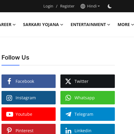
Login
/
Register
Hindi
AREER
SARKARI YOJANA
ENTERTAINMENT
MORE
Follow Us
Facebook
Twitter
Instagram
Whatsapp
Youtube
Telegram
Pinterest
Linkedin