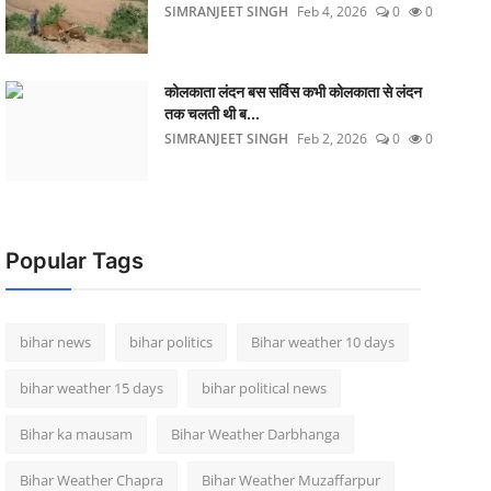
SIMRANJEET SINGH
Feb 4, 2026
0
0
कोलकाता लंदन बस सर्विस कभी कोलकाता से लंदन
तक चलती थी ब...
SIMRANJEET SINGH
Feb 2, 2026
0
0
Popular Tags
bihar news
bihar politics
Bihar weather 10 days
bihar weather 15 days
bihar political news
Bihar ka mausam
Bihar Weather Darbhanga
Bihar Weather Chapra
Bihar Weather Muzaffarpur