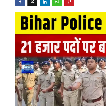
Career
Sarkari Yojana
Entertainment
Intresting facts
Hindi