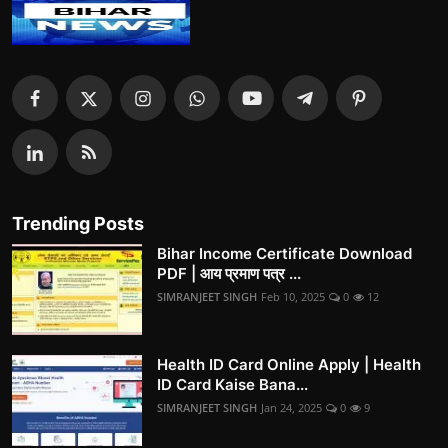
Trending Posts
Bihar Income Certificate Download
PDF | आय प्रमाण पत्र ...
SIMRANJEET SINGH
Feb 10, 2025
0
12
Health ID Card Online Apply | Health
ID Card Kaise Bana...
SIMRANJEET SINGH
Jan 24, 2025
0
9