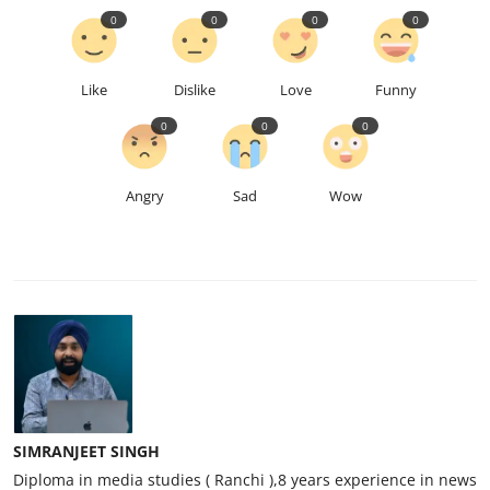
0
0
0
0
Like
Dislike
Love
Funny
0
0
0
Angry
Sad
Wow
SIMRANJEET SINGH
Diploma in media studies ( Ranchi ),8 years experience in news