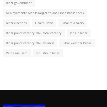
Bihar government
Mukhyamantri Mahila Rojgar Yojana Bihar status check
bihar elections
Health News
Bihar mla salary
Bihar police vacancy 2026 total vacancy
Jobs in bihar
Bihar police vacancy 2026 syllabus
Bihar weather Patna
Patna mausam
Industry in bihar