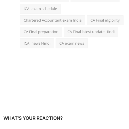
ICAI exam schedule
Chartered Accountant exam India
CA Final eligibility
CA Final preparation
CA Final latest update Hindi
ICAI news Hindi
CA exam news
WHAT'S YOUR REACTION?