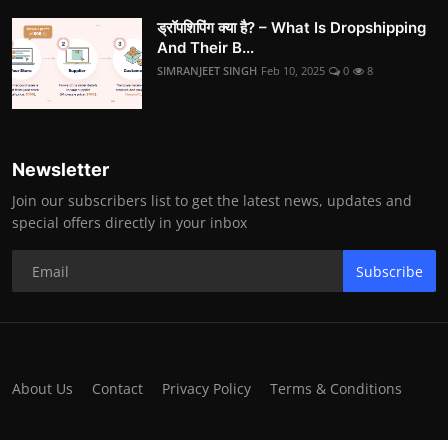
ड्रॉपशिपिंग क्या है? – What Is Dropshipping
And Their B...
SIMRANJEET SINGH
Feb 10, 2025
0
8
Newsletter
Join our subscribers list to get the latest news, updates and
special offers directly in your inbox
Subscribe
About Us
Contact
Privacy Policy
Terms & Conditions