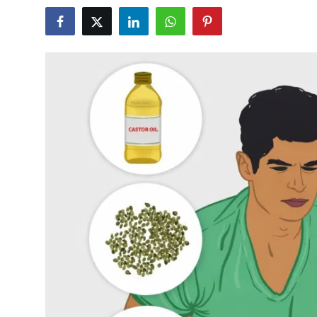
Career
Sarkari Yojana
Entertainment
Intresting facts
Hindi