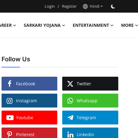
Login
/
Register
Hindi
AREER
SARKARI YOJANA
ENTERTAINMENT
MORE
Follow Us
Facebook
Twitter
Instagram
Whatsapp
Youtube
Telegram
Pinterest
Linkedin