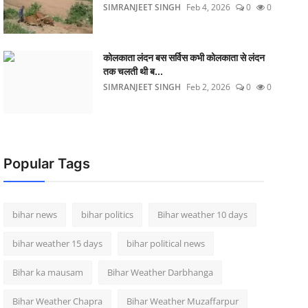
SIMRANJEET SINGH
Feb 4, 2026
0
0
कोलकाता लंदन बस सर्विस कभी कोलकाता से लंदन
तक चलती थी ब...
SIMRANJEET SINGH
Feb 2, 2026
0
0
Popular Tags
bihar news
bihar politics
Bihar weather 10 days
bihar weather 15 days
bihar political news
Bihar ka mausam
Bihar Weather Darbhanga
Bihar Weather Chapra
Bihar Weather Muzaffarpur