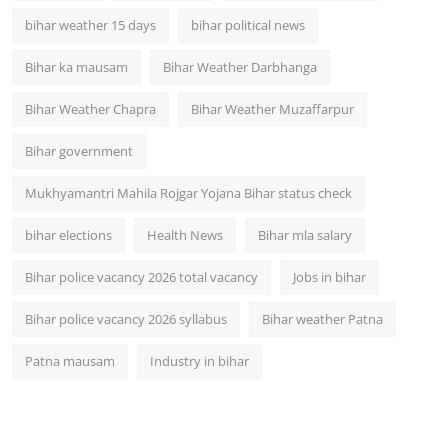
bihar weather 15 days
bihar political news
Bihar ka mausam
Bihar Weather Darbhanga
Bihar Weather Chapra
Bihar Weather Muzaffarpur
Bihar government
Mukhyamantri Mahila Rojgar Yojana Bihar status check
bihar elections
Health News
Bihar mla salary
Bihar police vacancy 2026 total vacancy
Jobs in bihar
Bihar police vacancy 2026 syllabus
Bihar weather Patna
Patna mausam
Industry in bihar