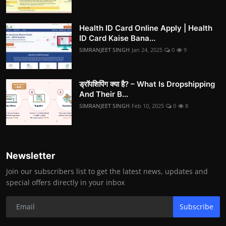
Health ID Card Online Apply | Health
ID Card Kaise Bana...
SIMRANJEET SINGH
Jan 24, 2025
0
9
ड्रॉपशिपिंग क्या है? – What Is Dropshipping
And Their B...
SIMRANJEET SINGH
Feb 10, 2025
0
8
Newsletter
Join our subscribers list to get the latest news, updates and
special offers directly in your inbox
Subscribe