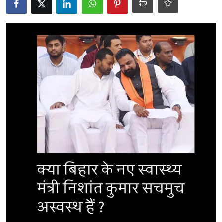
Career
Sarkari Yojana
Entertainment
Intresting facts
Hindi