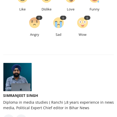
Like
Dislike
Love
Funny
0
0
0
Angry
Sad
Wow
SIMRANJEET SINGH
Diploma in media studies ( Ranchi ),8 years experience in news
media, Political Expert Chief editor in Bihar News