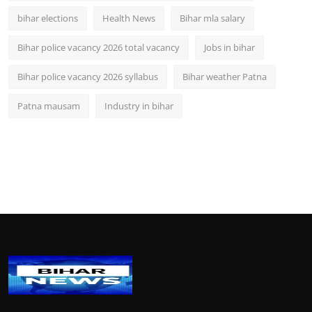
bihar elections
Health News
Bihar mla salary
Bihar police vacancy 2026 total vacancy
Jobs in bihar
Bihar police vacancy 2026 syllabus
Bihar weather Patna
Patna mausam
Industry in bihar