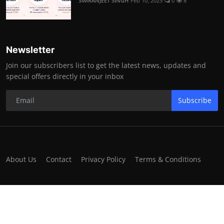
SIMRANJEET SINGH
Feb 10, 2025
0
8
Newsletter
Join our subscribers list to get the latest news, updates and
special offers directly in your inbox
Subscribe
About Us
Contact
Privacy Policy
Terms & Conditions