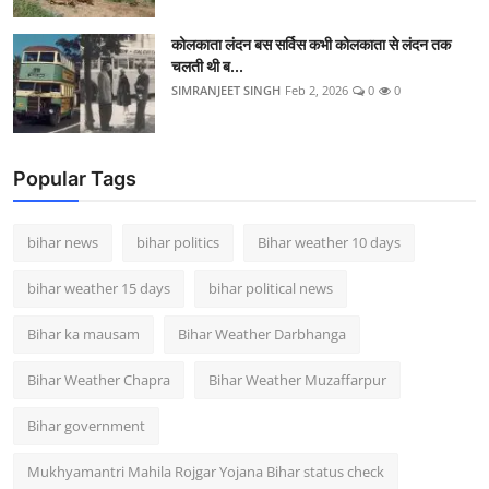
कोलकाता लंदन बस सर्विस कभी कोलकाता से लंदन तक
चलती थी ब...
SIMRANJEET SINGH
Feb 2, 2026
0
0
Popular Tags
bihar news
bihar politics
Bihar weather 10 days
bihar weather 15 days
bihar political news
Bihar ka mausam
Bihar Weather Darbhanga
Bihar Weather Chapra
Bihar Weather Muzaffarpur
Bihar government
Mukhyamantri Mahila Rojgar Yojana Bihar status check