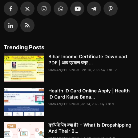
Trending Posts
Bihar Income Certificate Download
PDF | आय प्रमाण पत्र ...
SIMRANJEET SINGH
Feb 10, 2025
0
12
Health ID Card Online Apply | Health
ID Card Kaise Bana...
SIMRANJEET SINGH
Jan 24, 2025
0
9
ड्रॉपशिपिंग क्या है? – What Is Dropshipping
And Their B...